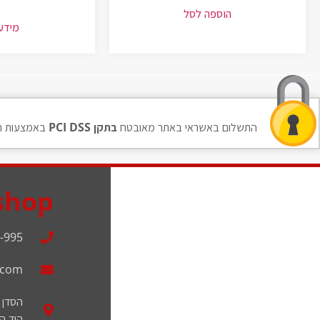
הוספה לסל
מידע
התשלום באשראי באתר מאובטח
בתקן PCI DSS
באמצעות ח
shop
-995
.com
הסדן 11
הוד הש