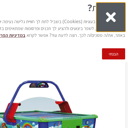
עוגיות?
0
עמוד בית
אודות
מוצ
אנחנו משתמשים בעוגיות (Cookies) בשביל לתת לך חוויית גלי
משתמשים באתר, לשפר ביצועים ולהציע לך תכנים ופרסומות שמתאימים בד
באתר, את/ה מסכים/ה לכך. רוצה לדעת עוד? אפשר לקרוא
במדיניות הפרט
עמוד הבית
/
ציוד לאירועים
/
מכונות משחק
/
שולחנות משחק
/ שולחן הוקי SMALL BABY
הבנתי