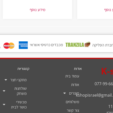
 נוסף
מידע נוסף
מכבדים כרטיסי אשראי
ברת הסליקה
K-
אודות
קטגוריות
עמוד בית
מתקני חצר
077-99-66
אודות
שולחנות
מוצרים
משחק
kshopisrael@gmail
משלוחים
מכשירי
כושר לבית
צור קשר
רון