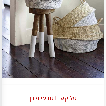
סל קש L טבעי ולבן