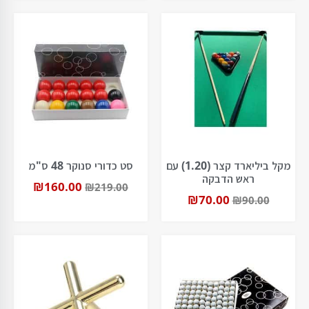
מקל ביליארד קצר (1.20) עם
סט כדורי סנוקר 48 ס"מ
ראש הדבקה
₪
160.00
₪
219.00
₪
70.00
₪
90.00