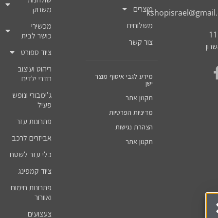
מוצרים
משחק
kshopisrael@gmail
משלוחים
מכשירי
כושר לבית
צור קשר
רון
ציוד ספורט
ריהוט ועיצוב
מידע לגבי איסוף מוצר
חדרי ילדים
ישן
ג'ימבורי ונופש
תקנון אתר
פעיל
מדיניות הפרטיות
פתרונות עזר
הצהרת נגישות
אביזרים לרכב
תקנון אתר
כלי עזר לשטח
ציוד קמפינג
פתרונות חימום
ואוורור
צעצועים