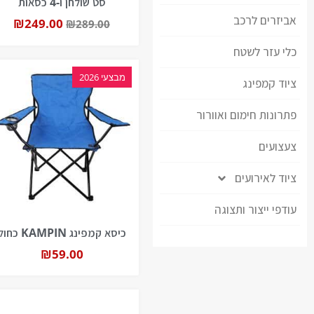
סט שולחן ו-4 כסאות
אביזרים לרכב
₪
249.00
₪
289.00
כלי עזר לשטח
מבצעי 2026
ציוד קמפינג
פתרונות חימום ואוורור
צעצועים
ציוד לאירועים
עודפי ייצור ותצוגה
כיסא קמפינג KAMPIN כחול
₪
59.00