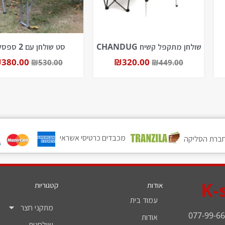
שולחן מתקפל קשיח CHANDUG
סט שולחן עם 2 ספסלים
₪
380.00
₪
320.00
₪
530.00
₪
449.00
מכבדים כרטיסי אשראי
ברת הסליקה
K-
אודות
קטגוריות
עמוד בית
מתקני חצר
077-99-66
אודות
שולחנות