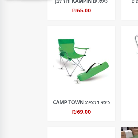
כיסא ים KAMPIN ורוד לבן
₪
65.00
כיסא קמפינג CAMP TOWN
₪
69.00